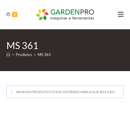
Ir
para
0
o
conteúdo
MS 361
>
Produtos
>
MS 361
NENHUM PRODUTO FOI ENCONTRADO PARA A SUA SELEÇÃO.