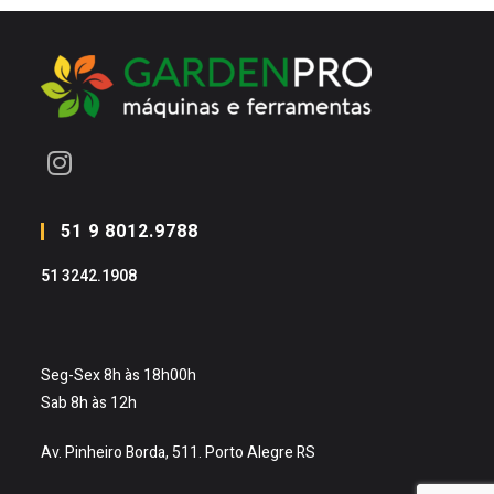
Abre
em
51 9 8012.9788
uma
51 3242.1908
nova
aba
Seg-Sex 8h às 18h00h
Sab 8h às 12h
Av. Pinheiro Borda, 511. Porto Alegre RS