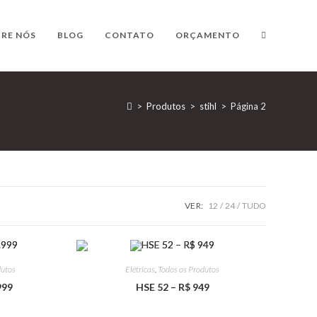
ALTERNAR
RE NÓS
BLOG
CONTATO
ORÇAMENTO
PESQUISA
>
Produtos
>
stihl
>
Página 2
DO
VER:
12
24
TUDO
SITE
dutos
Elétricas
,
Todos os Produtos
999
HSE 52 – R$ 949