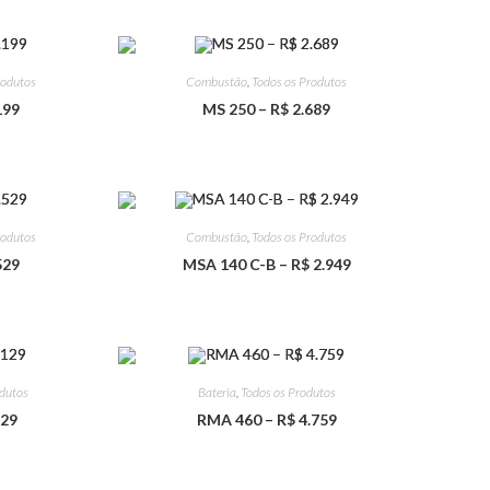
rodutos
Combustão
,
Todos os Produtos
199
MS 250 – R$ 2.689
rodutos
Combustão
,
Todos os Produtos
529
MSA 140 C-B – R$ 2.949
odutos
Bateria
,
Todos os Produtos
129
RMA 460 – R$ 4.759