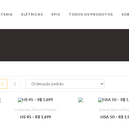
ATERIA
ELÉTRICAS
EPIS
TODOS OS PRODUTOS
SOB
Combustão
,
Todos os Produtos
Bateria
,
Todos os Pro
HS 45 – R$ 1.699
HSA 50 – R$ 1.