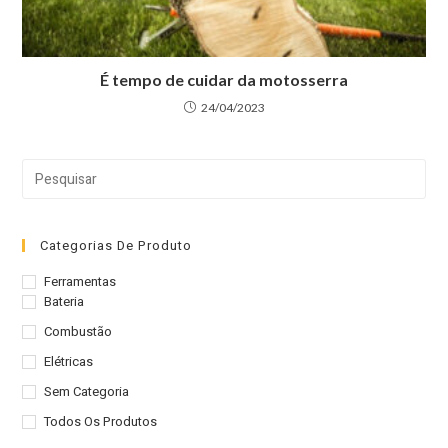
É tempo de cuidar da motosserra
24/04/2023
Pre
a
tec
“Es
Categorias De Produto
par
Ferramentas
fec
Bateria
o
Combustão
pai
Elétricas
de
Sem Categoria
pes
Todos Os Produtos