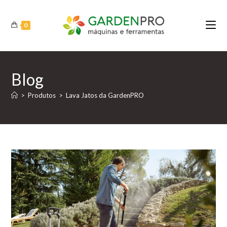
Ir
para
0
o
conteúdo
Blog
>
Produtos
>
Lava Jatos da GardenPRO