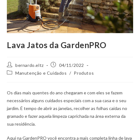
Lava Jatos da GardenPRO
Autor
Post
bernardo.eltz
04/11/2022
do
publicado:
Categoria
Manutenção e Cuidados
/
Produtos
post:
do
post:
Os dias mais quentes do ano chegaram e com eles se fazem
necessários alguns cuidados especiais com a sua casa e o seu
jardim. É tempo de abrir as janelas, recolher as folhas caídas no
gramado e fazer aquela limpeza caprichada na área externa da
sua residência.
Aqui na GardenPRO você encontra a mais completa linha de lava