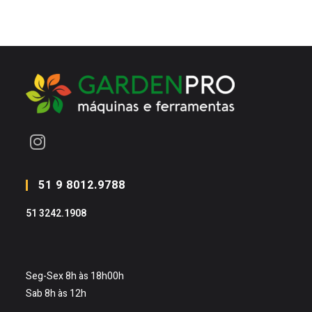
Abre
em
51 9 8012.9788
uma
51 3242.1908
nova
aba
Seg-Sex 8h às 18h00h
Sab 8h às 12h