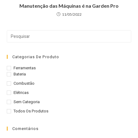
Manutenção das Máquinas é na Garden Pro
11/05/2022
Pre
a
tec
“Es
Categorias De Produto
par
Ferramentas
fec
Bateria
o
Combustão
pai
Elétricas
de
Sem Categoria
pes
Todos Os Produtos
Comentários