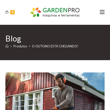
Ir
para
0
o
conteúdo
Blog
>
Produtos
>
O OUTONO ESTÁ CHEGANDO!