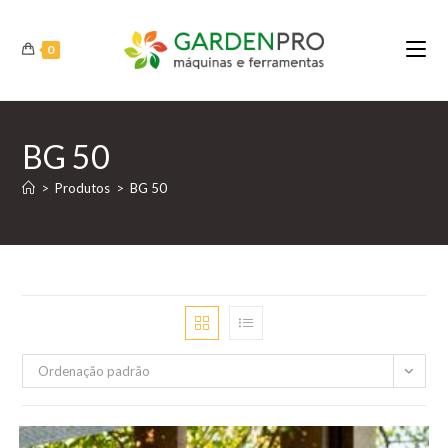
Ir
para
0
o
conteúdo
BG 50
>
Produtos
>
BG 50
Ordenação padrão