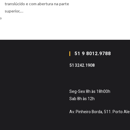
translúcido e com abertura na parte
superior,…
51 9 8012.9788
51 3242.1908
Seg-Sex 8h às 18h00h
Sab 8h às 12h
Av. Pinheiro Borda, 511. Porto Al