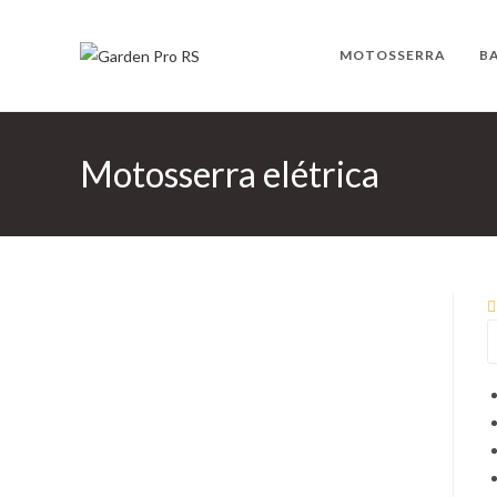
Ir
para
MOTOSSERRA
B
o
conteúdo
Motosserra elétrica