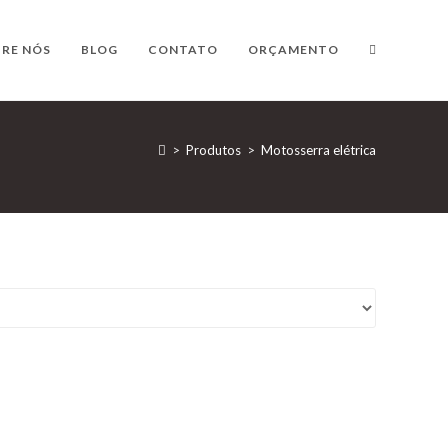
ALTERNAR
RE NÓS
BLOG
CONTATO
ORÇAMENTO
PESQUISA
>
Produtos
>
Motosserra elétrica
DO
SITE