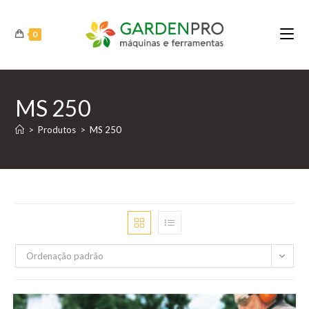
Ir
para
0
o
conteúdo
MS 250
>
Produtos
>
MS 250
Ordenação padrão