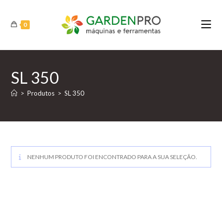
Ir
para
0
o
conteúdo
SL 350
>
Produtos
>
SL 350
NENHUM PRODUTO FOI ENCONTRADO PARA A SUA SELEÇÃO.