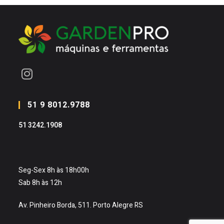
Abre
em
51 9 8012.9788
uma
51 3242.1908
nova
aba
Seg-Sex 8h às 18h00h
Sab 8h às 12h
Av. Pinheiro Borda, 511. Porto Alegre RS