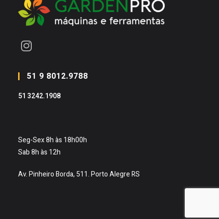
Abre
em
51 9 8012.9788
uma
51 3242.1908
nova
aba
Seg-Sex 8h às 18h00h
Sab 8h às 12h
Av. Pinheiro Borda, 511. Porto Alegre RS