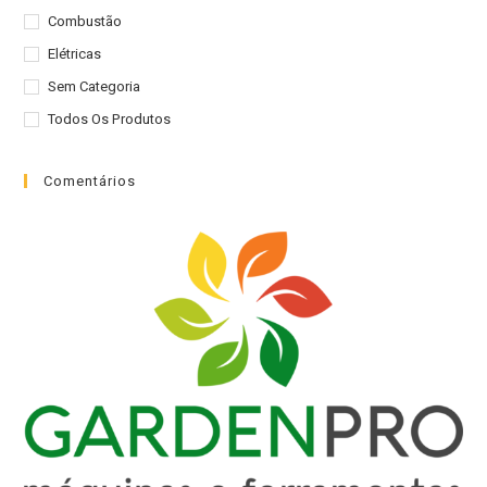
o
Combustão
pai
Elétricas
de
Sem Categoria
pes
Todos Os Produtos
Comentários