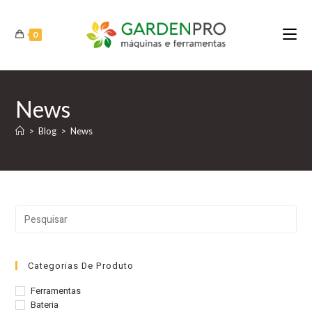
Ir
para
0
o
conteúdo
News
>
Blog
>
News
Pre
a
tec
“Es
Categorias De Produto
par
Ferramentas
fec
Bateria